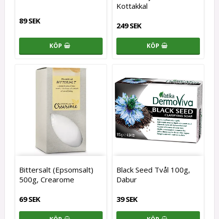
Kottakkal
89 SEK
249 SEK
KÖP
KÖP
Bittersalt (Epsomsalt)
Black Seed Tvål 100g,
500g, Crearome
Dabur
69 SEK
39 SEK