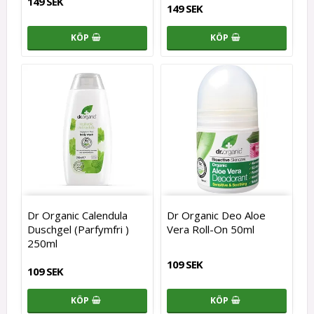
149 SEK
149 SEK
KÖP
KÖP
Dr Organic Calendula
Dr Organic Deo Aloe
Duschgel (Parfymfri )
Vera Roll-On 50ml
250ml
109 SEK
109 SEK
KÖP
KÖP