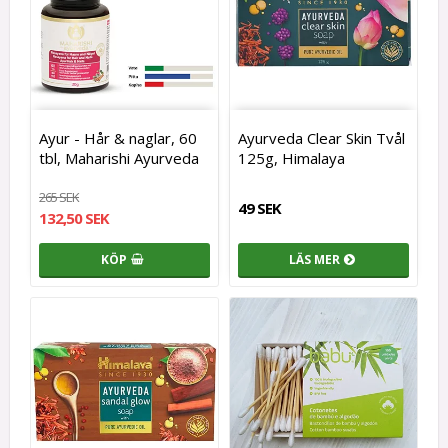
Ayur - Hår & naglar, 60
Ayurveda Clear Skin Tvål
tbl, Maharishi Ayurveda
125g, Himalaya
265 SEK
49 SEK
132,50 SEK
KÖP
LÄS MER