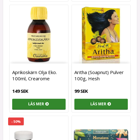
Aprikoskärn Olja Eko.
Aritha (Soapnut) Pulver
100ml, Crearome
100g, Hesh
149 SEK
99 SEK
LÄS MER
LÄS MER
- 50%