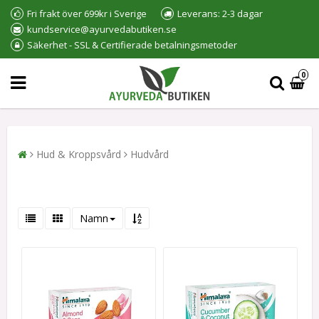
Fri frakt över 699kr i Sverige
Leverans: 2-3 dagar
kundservice@ayurvedabutiken.se
Säkerhet - SSL & Certifierade betalningsmetoder
0
Hud & Kroppsvård
Hudvård
Namn