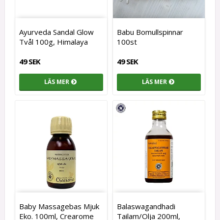
Ayurveda Sandal Glow
Babu Bomullspinnar
Tvål 100g, Himalaya
100st
49 SEK
49 SEK
LÄS MER
LÄS MER
Baby Massagebas Mjuk
Balaswagandhadi
Eko. 100ml, Crearome
Tailam/Olja 200ml,