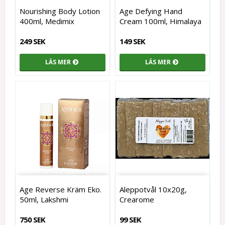
Nourishing Body Lotion
Age Defying Hand
400ml, Medimix
Cream 100ml, Himalaya
249 SEK
149 SEK
LÄS MER
LÄS MER
Age Reverse Kräm Eko.
Aleppotvål 10x20g,
50ml, Lakshmi
Crearome
750 SEK
99 SEK