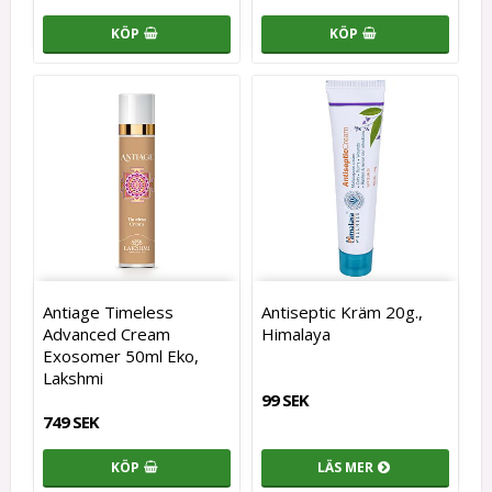
KÖP
KÖP
Antiage Timeless
Antiseptic Kräm 20g.,
Advanced Cream
Himalaya
Exosomer 50ml Eko,
Lakshmi
99 SEK
749 SEK
KÖP
LÄS MER