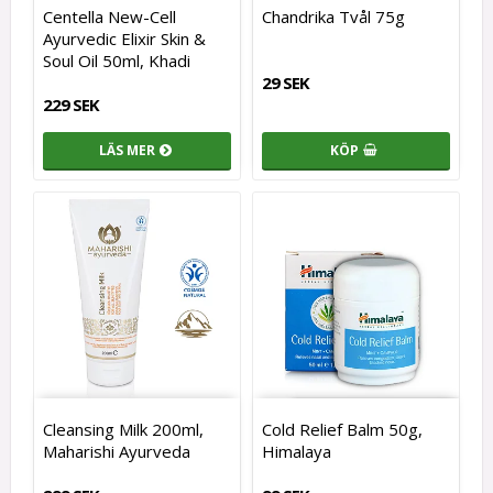
Centella New-Cell
Chandrika Tvål 75g
Ayurvedic Elixir Skin &
Soul Oil 50ml, Khadi
29 SEK
229 SEK
LÄS MER
KÖP
Cleansing Milk 200ml,
Cold Relief Balm 50g,
Maharishi Ayurveda
Himalaya