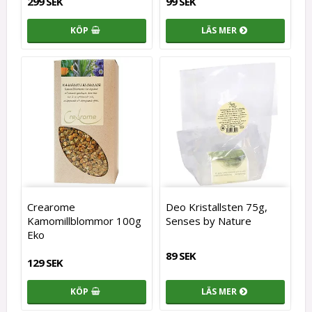
299 SEK
99 SEK
KÖP
LÄS MER
Crearome
Deo Kristallsten 75g,
Kamomillblommor 100g
Senses by Nature
Eko
89 SEK
129 SEK
KÖP
LÄS MER