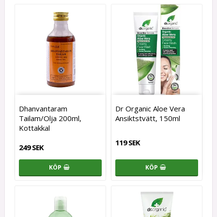
Dhanvantaram
Dr Organic Aloe Vera
Tailam/Olja 200ml,
Ansiktstvätt, 150ml
Kottakkal
119 SEK
249 SEK
KÖP
KÖP