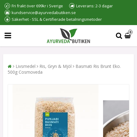
Fri frakt över 699kr i Sverige
Leverans: 2-3 dagar
kundservice@ayurvedabutiken.se
Säkerhet - SSL & Certifierade betalningsmetoder
0
Livsmedel
Ris, Gryn & Mjöl
Basmati Ris Brunt Eko.
500g Cosmoveda