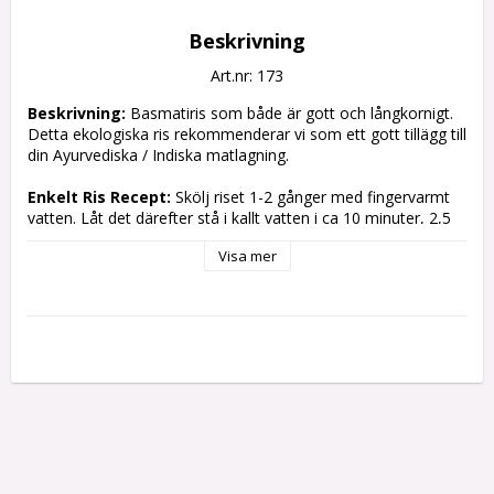
Beskrivning
Art.nr: 173
Beskrivning:
 Basmatiris som både är gott och långkornigt. 
Detta ekologiska ris rekommenderar vi som ett gott tillägg till 
din Ayurvediska / Indiska matlagning. 

Enkelt Ris Recept:
 Skölj riset 1-2 gånger med fingervarmt 
vatten. Låt det därefter stå i kallt vatten i ca 10 minuter, 2,5 
gånger så mycket som riset. Värm en kastrull med en tunn 
Visa mer
hinna olja. Tillsätt eventuella kryddor eller lök och blanda ut 
dem i oljan. Tillsätt riset och vattnet samt salt efter smak. 
Koka upp under lock och sänk sedan värmen gradvis och 
halvtäckt med lock i samband med att vattnet absorberas. 
Mot slutet låter du kastrullen stå på den nu avstängda men 
varma spisen med lock på i ca 10 minuter, sätt en tunn 
kökshandduk under locket så ångas riset till perfektion. 

Rekommenderade kryddor: 
Kummin - smakar jättebra med just basmatiris. 

Vata, Pitta eller Kapha Balans Churna - välj en efter din 
kroppstyp. 
