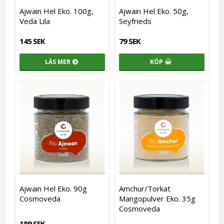
Ajwain Hel Eko. 100g,
Ajwain Hel Eko. 50g,
Veda Lila
Seyfrieds
145 SEK
79 SEK
LÄS MER
KÖP
Ajwain Hel Eko. 90g
Amchur/Torkat
Cosmoveda
Mangopulver Eko. 35g
Cosmoveda
189 SEK