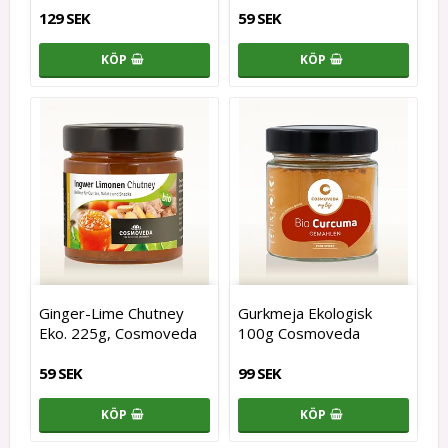
129 SEK
59 SEK
KÖP
KÖP
Ginger-Lime Chutney
Gurkmeja Ekologisk
Eko. 225g, Cosmoveda
100g Cosmoveda
59 SEK
99 SEK
KÖP
KÖP