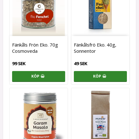
Fänkåls Frön Eko. 70g
Fänkålsfrö Eko. 40g,
Cosmoveda
Sonnentor
99 SEK
49 SEK
KÖP
KÖP