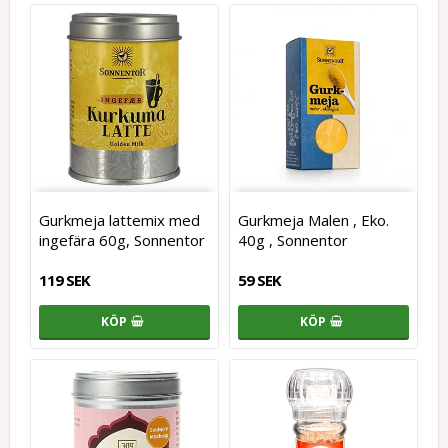
Gurkmeja lattemix med
Gurkmeja Malen , Eko.
ingefära 60g, Sonnentor
40g , Sonnentor
119 SEK
59 SEK
KÖP
KÖP