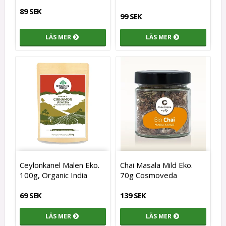
89 SEK
99 SEK
LÄS MER
LÄS MER
Ceylonkanel Malen Eko.
Chai Masala Mild Eko.
100g, Organic India
70g Cosmoveda
69 SEK
139 SEK
LÄS MER
LÄS MER