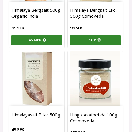
Himalaya Bergsalt 500g,
Himalaya Bergsalt Eko.
Organic India
500g Comoveda
99 SEK
99 SEK
LÄS MER
KÖP
Himalayasalt Bitar 500g
Hing / Asafoetida 100g
Cosmoveda
49 SEK