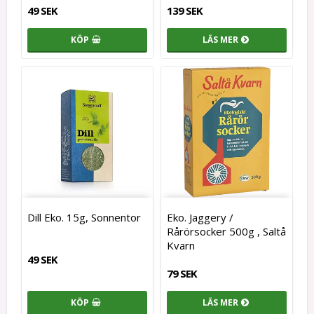
49 SEK
139 SEK
KÖP
LÄS MER
Dill Eko. 15g, Sonnentor
Eko. Jaggery /
Rårörsocker 500g , Saltå
Kvarn
49 SEK
79 SEK
KÖP
LÄS MER