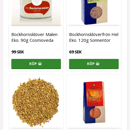
Bockhornsklöver Malen
Bockhornsklöverfrön Hel
Eko. 90g Cosmoveda
Eko. 120g Sonnentor
99 SEK
69 SEK
KÖP
KÖP