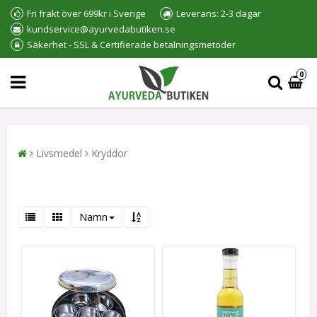
Fri frakt över 699kr i Sverige
Leverans: 2-3 dagar
kundservice@ayurvedabutiken.se
Säkerhet - SSL & Certifierade betalningsmetoder
0
Livsmedel
Kryddor
Namn