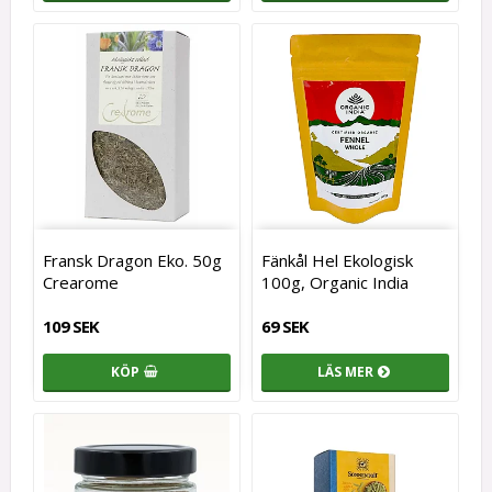
Fransk Dragon Eko. 50g
Fänkål Hel Ekologisk
Crearome
100g, Organic India
109 SEK
69 SEK
KÖP
LÄS MER