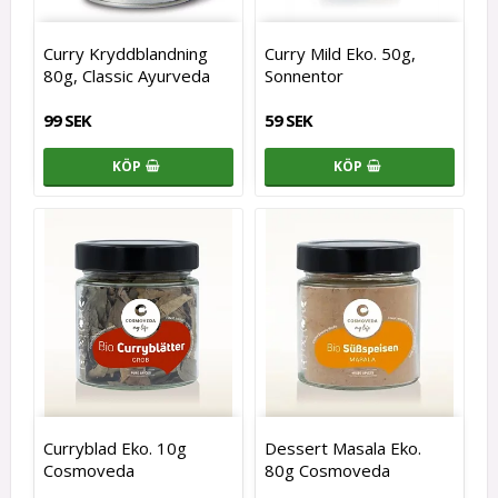
Curry Kryddblandning
Curry Mild Eko. 50g,
80g, Classic Ayurveda
Sonnentor
99 SEK
59 SEK
KÖP
KÖP
Curryblad Eko. 10g
Dessert Masala Eko.
Cosmoveda
80g Cosmoveda