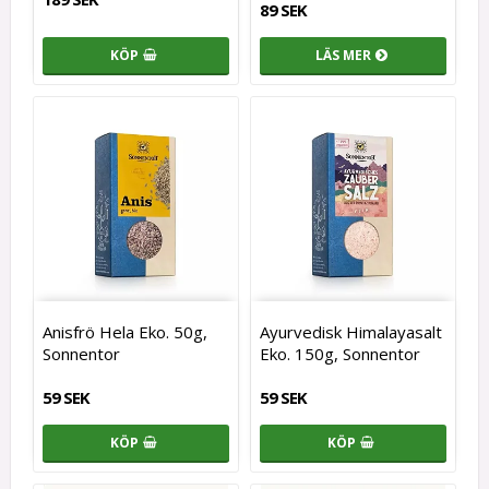
89 SEK
KÖP
LÄS MER
Anisfrö Hela Eko. 50g,
Ayurvedisk Himalayasalt
Sonnentor
Eko. 150g, Sonnentor
59 SEK
59 SEK
KÖP
KÖP