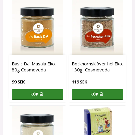
Basic Dal Masala Eko.
Bockhornsklöver hel Eko.
80g Cosmoveda
130g, Cosmoveda
99 SEK
119 SEK
KÖP
KÖP