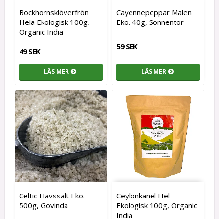
Bockhornsklöverfrön
Cayennepeppar Malen
Hela Ekologisk 100g,
Eko. 40g, Sonnentor
Organic India
59 SEK
49 SEK
LÄS MER
LÄS MER
Celtic Havssalt Eko.
Ceylonkanel Hel
500g, Govinda
Ekologisk 100g, Organic
India