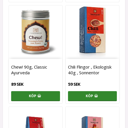
Chew! 90g, Classic
Chili Flingor , Ekologisk
Ayurveda
40g , Sonnentor
89 SEK
59 SEK
KÖP
KÖP