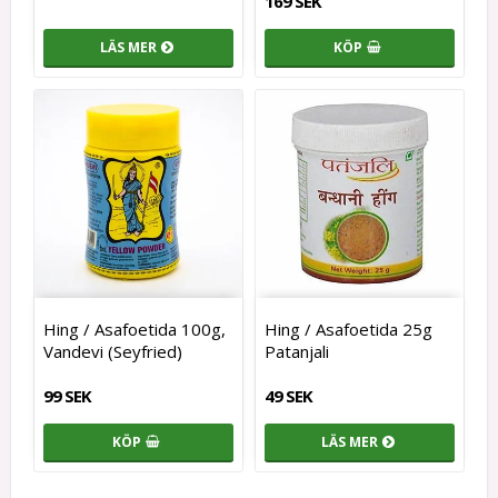
169 SEK
LÄS MER
KÖP
Hing / Asafoetida 100g,
Hing / Asafoetida 25g
Vandevi (Seyfried)
Patanjali
99 SEK
49 SEK
KÖP
LÄS MER