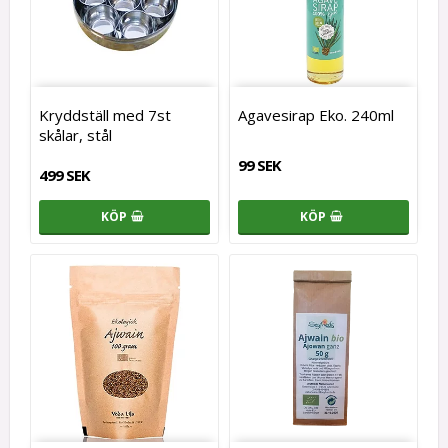
Kryddställ med 7st
Agavesirap Eko. 240ml
skålar, stål
99 SEK
499 SEK
KÖP
KÖP